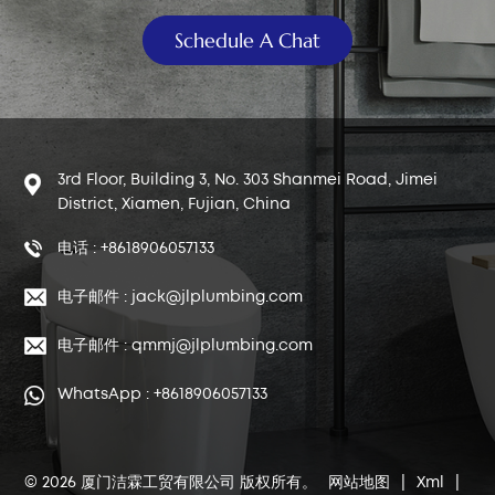
Schedule A Chat
3rd Floor, Building 3, No. 303 Shanmei Road, Jimei
District, Xiamen, Fujian, China
电话 : +8618906057133
电子邮件 : jack@jlplumbing.com
电子邮件 : qmmj@jlplumbing.com
WhatsApp : +8618906057133
© 2026 厦门洁霖工贸有限公司 版权所有。
网站地图
|
Xml
|