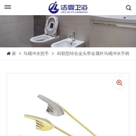
中文
English
Français
家
马桶冲水把手
科勒型锌合金头带金属杆马桶冲水手柄
Deutsch
Italiano
Русский
Español
Português
بالعربية