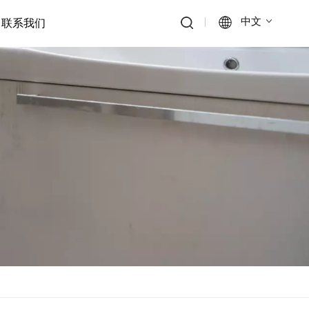
中文
联系我们
English
Français
Deutsch
Italiano
Русский
Español
Português