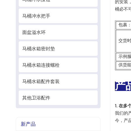
的安装
桶必不
马桶冲水把手
包裹
面盆溢水环
交货
马桶水箱密封垫
示例
马桶水箱连接螺栓
供货
马桶水箱配件套装
产
其他卫浴配件
1. 在
我们的
今，产
新产品