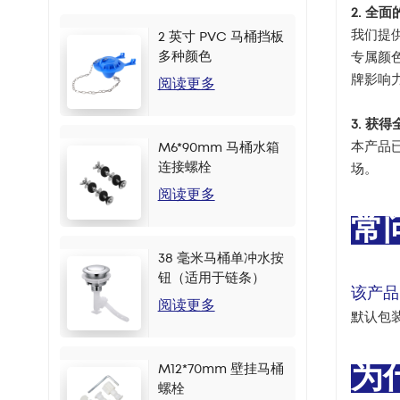
2. 全
我们提
2 英寸 PVC 马桶挡板
多种颜色
专属颜
牌影响
阅读更多
3. 获
本产品已
M6*90mm 马桶水箱
连接螺栓
场。
阅读更多
常
38 毫米马桶单冲水按
钮（适用于链条）
该产品
阅读更多
默认包装
M12*70mm 壁挂马桶
为
螺栓