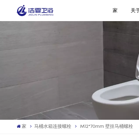
家
关
家
马桶水箱连接螺栓
M12*70mm 壁挂马桶螺栓