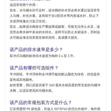
溢流管有两个作用：
首先，当马桶水封不足时，进水阀的补水管会将水通过溢流管导
入马桶，补充水量。这有助于在U型存水弯内形成水封，防止下
水道异味逸出污染卫生间。
其次，如果进水阀发生严重故障或破裂，导致无法停止水流，溢
流管会将水箱中多余的水排出。这样可以防止水箱溢水，否则溢
水可能会淹没浴室甚至相邻房间，造成重大损失。
该产品的排水速率是多少？
双冲式马桶的标准排水速度为每秒 2.4 至 3 升。
该产品有哪些可选组件？
半冲按钮、半冲浮杯和全冲调节板的默认颜色为绿色，但也提供
蓝色或其他颜色。
如有需要，我们还提供基于 260 毫米水箱高度的带支架的马桶冲
水阀，以适应更高的马桶水箱。
该产品的常规包装方式是什么？
它采用透明 PE 袋包装，并放入 50*35*40 的空白外箱中，每件商