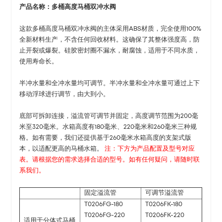
产品名称：
多桶高度马桶双冲水阀
这款多桶高度马桶双冲水阀的主体采用ABS材质，完全使用100%
全新材料生产，不含任何回收材料。这确保了其整体强度高，防
止开裂或爆裂。硅胶密封圈不漏水，耐腐蚀，适用于不同水质，
使用寿命长。
半冲水量和全冲水量均可调节。半冲水量和全冲水量可通过上下
移动浮球进行调节，由大到小。
底部可拆卸连接，溢流管可调节并固定，高度调节范围为200毫
米至320毫米。水箱高度有180毫米、220毫米和260毫米三种规
格。如有需要，我们还提供基于260毫米水箱高度的支架式版
本，以适配更高的马桶水箱。
注：下方为产品配置及型号对应
表。请根据您的需求选择合适的型号。如有任何疑问，请随时联
系我们。
固定溢流管
可调节溢流管
T0206FG-180
T0206FK-180
T0206FG-220
T0206FK-220
适用于分体式马桶