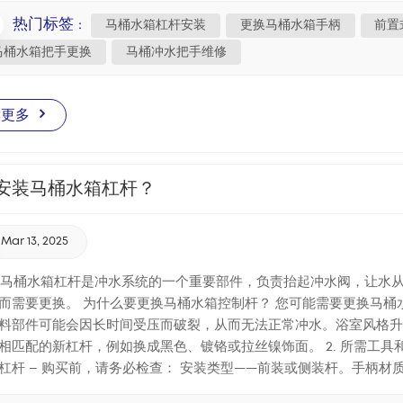
手柄，排出水箱中的大部分水。 小心地取下马桶水箱盖，并将其放在
热门标签 :
马桶水箱杠杆安装
更换马桶水箱手柄
前置
手 解开连接马桶水箱拉杆的链条。 找到水箱内的固定螺母并将其
马桶水箱把手更换
马桶冲水把手维修
针旋转螺母将其松开。 拧下螺母后，将旧拉杆从油箱外部拉出。 4.
部现有的孔洞。 从油箱内部将固定螺母拧到控制杆上，然后逆时针
瓷水箱破裂或使日后更换马桶水箱拉杆变得困难。 将杠杆臂重新连
读更多
进行比较。留出 5–安装挂钩前留出 10 毫米的松弛度。 链条太紧会
重新打开供水，让水箱重新注满水。 多次操作冲水把手，检查其运动
动自如吗？ 冲洗是否彻底有力？ 冲水后是否有持续流水？ 如有需要
安装马桶水箱杠杆？
拉杆安装错误 ❌ 忽略反螺纹设计，导致螺母拧紧而不是拧松。 ❌ 
坏了马桶水箱壁。 ❌ 把手安装方向错误，会降低舒适度和使用寿命
防止漏水，并延长马桶水箱内部零件的使用寿命。对于大多数家庭来
Mar 13, 2025
简介 马桶水箱杠杆是冲水系统的一个重要部件，负责抬起冲水阀，让
而需要更换。 为什么要更换马桶水箱控制杆？ 您可能需要更换马桶
料部件可能会因长时间受压而破裂，从而无法正常冲水。浴室风格升级
相匹配的新杠杆，例如换成黑色、镀铬或拉丝镍饰面。 2. 所需工具
杠杆 – 购买前，请务必检查： 安装类型——前装或侧装杆。手柄材
钳子——有些马桶拉杆上的螺母可能因长时间使用而难以拆卸。在这种