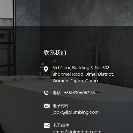
联系我们
3rd Floor, Building 3, No. 303
Shanmei Road, Jimei District,
Xiamen, Fujian, China
电话 : +8618906057133
电子邮件 :
jack@jlplumbing.com
商
电子邮件 :
qmmj@jlplumbing.com