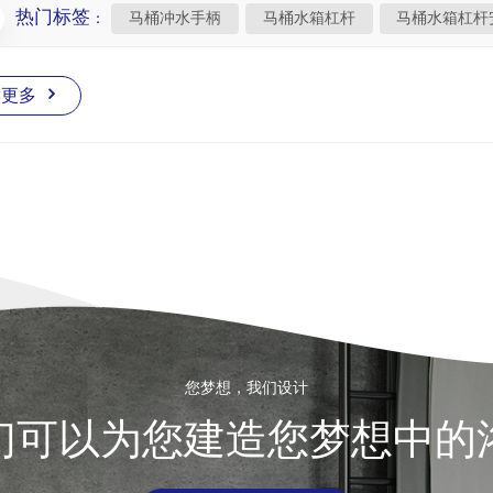
指南 步骤 1：关闭水源将供水阀放置在马桶底座附近并将其关闭，以
热门标签 :
马桶冲水手柄
马桶水箱杠杆
马桶水箱杠杆
提起水箱盖并将其放在安全的地方，以防止其破裂或断裂。步骤 3
装螺母。请注意，有些杠杆有反向螺纹螺母（顺时针旋转可松开）。
的杠杆作用。螺母松动后，拆下旧杠杆并清除孔中的所有碎屑。步骤
读更多
以便舒适使用。通过拧紧安装螺母将其固定（如果是反向螺纹，则逆
步骤 5：重新连接冲水链为确保冲洗功能正常，请按照以下步骤调
平杠杆杆孔的自然静止位置对齐。标记理想的链条位置并将钩子移动
保冲洗阀能够完全打开和关闭，且无阻力。步骤 6：测试安装重新
不能正常工作，请再次调整链条长度以确保冲水阀完全打开。 4. 
按下螺母太紧，或杠杆角度不正确稍微松开螺母，调整角度冲水链太
冲水后水继续流冲水阀关闭不正确检查杠杆和齐平链条的位置；如有
选择与浴室装饰相配的拉杆，例如黑色、镀铬或拉丝镍 更换马桶水箱
杠杆样式并遵循正确的安装步骤，您可以：确保冲洗功能正常增强浴
使用，请定期检查和保养冲水手柄和链条。如果任何部件磨损或损坏
您梦想，我们设计
们可以为您建造您梦想中的