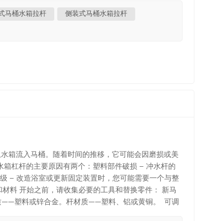
بالعربية
稳定的平面上。陶瓷盖很重而且易碎。 3. 拆下旧马桶
式马桶水箱拉杆
侧装式马桶水箱拉杆
松开。大多数马桶水箱把手采用反螺纹设计，这意味着应
中文
 安装新的马桶水箱拉杆 插入新内容 马桶水箱拉杆 通过
拧紧。 用扳手轻轻拧紧螺母。切勿过度拧紧，否则可能会
هَوُسَ
接到挡板链上。 将链条自然拉直，并将其长度与杠杆臂孔
导致持续漏水，而链条太松会导致冲水无力。 5. 测试和
是否顺畅以及回弹是否正常。 检查以下几点： 马桶冲水
，可微调链条长度或稍微调整杠杆角度。 6. 常见的马
链条安装过紧，导致冲水阀无法完全关闭。 ❌ 螺母拧得太
。 结论 正确安装马桶水箱冲水杆可以恢复正常的冲水
说，这是一项低成本、低难度且收益高的DIY马桶维修
水从水箱流入马桶。随着时间的推移，它可能会因磨损或美
水箱杠杆的主要原因有两个：塑料部件破损 – 冲水杆的
 – 改造浴室或更新固定装置时，您可能需要一个与整
和材料 开始之前，请收集必要的工具和替换零件： 新马
质——塑料或锌合金。杆材质——塑料、铝或黄铜。 可调
情况下，扳手或钳子可以帮助有效地松开螺母。 3. 分