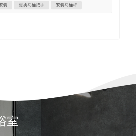
防止在安装过程中意外冲洗。第 2 步：取下马桶水箱盖
安装
更换马桶把手
安装马桶杆
：断开旧杠杆将冲水链从杠杆臂上解开。用手或活动扳手
如果螺母因矿物质堆积而卡住，请使用钳子或扳手来获
 4：安装新杠杆将新的杠杆插入水箱孔，确保手柄位置
时针拧紧）。注意不要拧得太紧，否则可能会损坏塑料
整链条长度：让链条自然悬挂，不要抬起冲洗阀盖。将链
到该位置。将钩子牢固地固定到杠杆杆孔中。这种方法
打开供水。冲洗马桶多次以检查新杠杆是否运行顺畅。如
常见安装问题及修复 问题可能的原因解决方案控制杆卡住
松或太紧链条长度不正确调整挂钩位置以匹配杠杆的静
必要，重新调整新的杠杆与浴室风格不匹配错误的饰面
拉杆很简单 DIY任务 只需几分钟即可完成。通过选择
室的美感通过正确的链条调整防止将来出现冲洗问题为
，请及时更换，以保持马桶处于最佳状态。
浴室