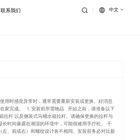
中文
联系我们
English
Français
Deutsch
Italiano
Русский
使用时感觉异常时，通常需要重新安装或更换。好消息
家完成。 1. 安装前所需物品 开始之前，请准备以下
Español
水箱拉杆 以及侧装式马桶水箱拉杆。请确保更换的拉杆与
母长时间暴露在潮湿的环境中，可能很难用手拧松。 干
Português
向（左、前或右）和螺纹设计各不相同。安装前务必对比新
下水箱盖 顺时针旋转马桶下方的截止阀，将其关闭。 按