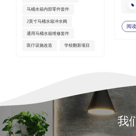
步安装
马桶水箱内部零件套件
小心地
松开安
2英寸马桶水箱冲水阀
得额外
阅
正确，
通用马桶水箱维修套件
部件。
医疗设施改造
学校翻新项目
条与齐
可以确
果冲水
或难以
止状态
或材料
正确的
了长期
我