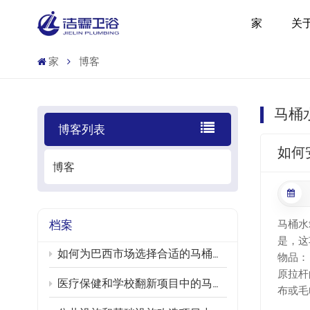
家
关
家
博客
马桶
博客列表
如何
博客
档案
马桶水
是，这
如何为巴西市场选择合适的马桶水箱维修套件
物品：
原拉杆
医疗保健和学校翻新项目中的马桶水箱部件更换和节水升级
布或毛
旧拉杆