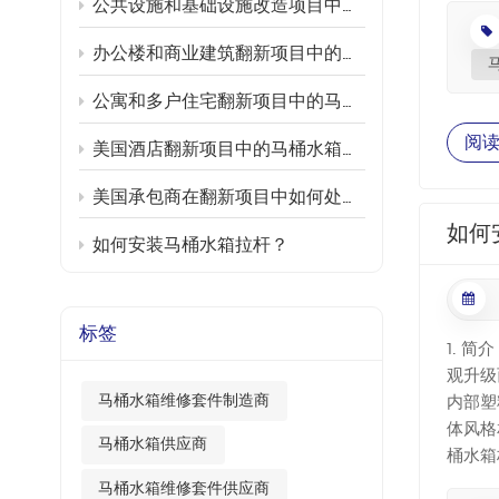
公共设施和基础设施改造项目中的马桶水箱部件更换和节水升级
下冲水
水箱把
办公楼和商业建筑翻新项目中的马桶水箱部件更换和节水升级
该顺时
公寓和多户住宅翻新项目中的马桶水箱部件更换和节水升级
罐体外
导致陶
阅
美国酒店翻新项目中的马桶水箱部件更换和节水升级
的长度
调整 
美国承包商在翻新项目中如何处理商用马桶水箱部件的更换？
把手活
如何
桶水箱
如何安装马桶水箱拉杆？
紧，损
性能，
项目。
标签
1. 
观升级
马桶水箱维修套件制造商
内部塑
体风格
马桶水箱供应商
桶水箱
扳手或
马桶水箱维修套件供应商