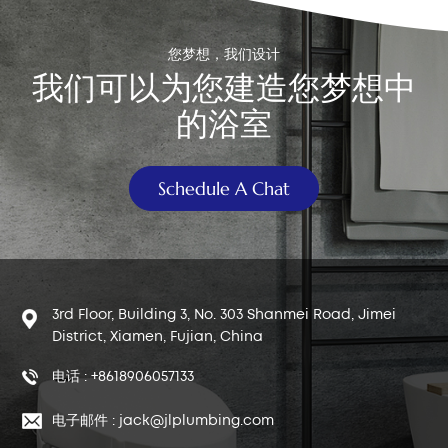
操作按钮选择半冲水或全冲水。根据安装类型，马桶冲水按钮
可以是顶装式、侧装式或壁装式（用于隐藏式水箱）。 一套
配置良好的水管配件不仅会影响冲水性能，还决定了马桶的使
您梦想，我们设计
我们可以为您建造您梦想中
用寿命和维护成本。在以下部分中，我们将详细介绍 马桶冲
水阀 和 马桶冲水按钮，帮助您了解它们的功能和关键选择标
的浴室
准。 3. 关键部件介绍 3.1 马桶冲水阀 功能：马桶冲水阀是马
桶冲水系统的核心部件，控制半冲水和全冲水的放水。 常见
类型：桶式双冲水阀和拉线式双冲水阀。这两种设计在安装和
Schedule A Chat
操作上有所不同，但都能有效管理水量并优化冲洗性能。 选
择标准： 尺寸：根据马桶冲水出口尺寸选择 2 英寸或 3 英寸
马桶冲水阀，以确保兼容性。 溢流管高度：确保其与马桶水
箱高度相匹配，以防止溢流问题。 整体马桶冲水阀高度：应
适合水箱空间，以确保稳定安装和有效的冲水性能。 选择合
3rd Floor, Building 3, No. 303 Shanmei Road, Jimei
适的马桶冲水阀可以提高马桶的冲水性能，同时减少用水量和
District, Xiamen, Fujian, China
维护成本。安装或更换马桶冲水阀时，务必确保其符合马桶的
规格，以获得最佳效果。 3.2 马桶冲水按钮 功能：马桶冲水按
电话 : +8618906057133
钮是操作马桶冲水阀的关键用户界面组件，允许在半冲水和全
冲水模式之间进行选择。 常见类型：根据安装类型，马桶冲
电子邮件 : jack@jlplumbing.com
水按钮可以是顶装、侧装或壁装，适用于不同的马桶设计。