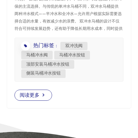
保的主流选择。与传统的单冲水马桶不同，双冲水马桶提供
中文
两种冲水模式——半冲水和全冲水—允许用户根据实际需要选
择合适的水量，有效减少水的浪费。 双冲水马桶的设计不仅
هَوُسَ
符合可持续发展趋势，还有助于降低长期用水成本，同时提供
更高效的冲水性能。无论是在家庭、酒店还是公共卫生间，双
冲水马桶都因其节水、高效和耐用的特点而受到广泛青睐。
热门标签 :
双冲洗阀
在本文中，我们将探讨双冲水马桶的水管配件，并对其关键部
马桶冲水阀
马桶冲水按钮
件进行详细介绍，帮助您更好地了解和选择合适的产品。 2.
顶部安装马桶冲水按钮
双冲水马桶的水管配件 双冲水马桶的有效运行取决于几个核
心水配件的协调，每个配件在控制水流、优化冲水性能和节约
侧装马桶冲水按钮
用水方面都发挥着至关重要的作用。 一般来说，双冲水马桶
的主要水配件包括 马桶进水阀、马桶冲水阀和马桶冲水按钮.
阅读更多
其中， 马桶冲水阀和马桶冲水按钮 是双冲水系统的关键，决
定了半冲水和全冲水功能的执行方式。 马桶冲水阀：该组件
负责从水箱中释放水来冲洗马桶。双冲水马桶通常使用 桶式
双冲水阀 或 电缆操作式双冲水阀，确保精确的水流控制和有
效的冲洗。 马桶进水阀：该组件控制冲洗后马桶水箱的补
水，保持稳定的水位以确保正常运行。 马桶冲水按钮：用户